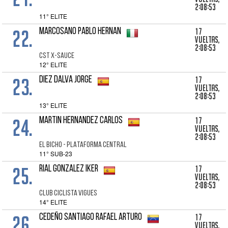
2:08:53
11° ELITE
22.
17
MARCOSANO PABLO HERNAN
vueltas,
2:08:53
CST X-SAUCE
12° ELITE
23.
17
DIEZ DALVA JORGE
vueltas,
2:08:53
13° ELITE
24.
17
MARTIN HERNANDEZ CARLOS
vueltas,
2:08:53
EL BICHO - PLATAFORMA CENTRAL
11° SUB-23
25.
17
RIAL GONZALEZ IKER
vueltas,
2:08:53
CLUB CICLISTA VIGUES
14° ELITE
26.
17
CEDEÑO SANTIAGO RAFAEL ARTURO
vueltas,