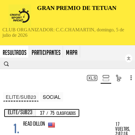
RESULTADOS
PARTICIPANTES
MAPA
文
ELITE/SUB23
SOCIAL
ELITE/SUB23
37
75
/
Clasificados
1.
17
READ DILLON
vueltas,
2:07:16