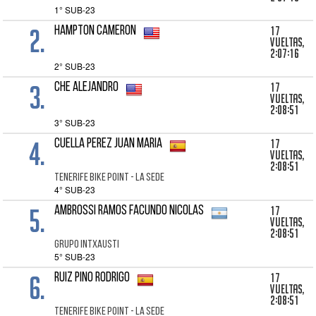
1° SUB-23
2.
17
HAMPTON CAMERON
vueltas,
2:07:16
2° SUB-23
3.
17
CHE ALEJANDRO
vueltas,
2:08:51
3° SUB-23
4.
17
CUELLA PEREZ JUAN MARIA
vueltas,
2:08:51
TENERIFE BIKE POINT - LA SEDE
4° SUB-23
5.
17
AMBROSSI RAMOS FACUNDO NICOLAS
vueltas,
2:08:51
GRUPO INTXAUSTI
5° SUB-23
6.
17
RUIZ PINO RODRIGO
vueltas,
2:08:51
TENERIFE BIKE POINT - LA SEDE