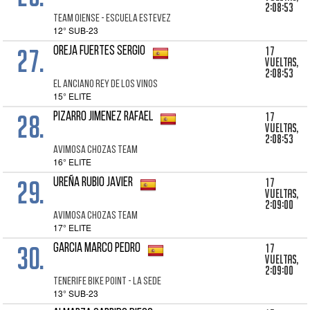
2:08:53
TEAM OIENSE - ESCUELA ESTEVEZ
12° SUB-23
27.
17
OREJA FUERTES SERGIO
vueltas,
2:08:53
EL ANCIANO REY DE LOS VINOS
15° ELITE
28.
17
PIZARRO JIMENEZ RAFAEL
vueltas,
2:08:53
AVIMOSA CHOZAS TEAM
16° ELITE
29.
17
UREÑA RUBIO JAVIER
vueltas,
2:09:00
AVIMOSA CHOZAS TEAM
17° ELITE
30.
17
GARCIA MARCO PEDRO
vueltas,
2:09:00
TENERIFE BIKE POINT - LA SEDE
13° SUB-23