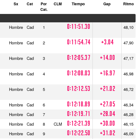
Sx
Cat
Por
CLM
Tiempo
Gap
Ritmo
Cat.
0:11:51.30
Hombre
Cad
1
48,10
0:11:54.74
+3.04
Hombre
Cad
2
47,90
0:12:05.37
+14.00
Hombre
Cad
3
47,17
0:12:08.03
+16.97
Hombre
Cad
4
46,98
0:12:12.53
+21.02
Hombre
Cad
5
46,72
0:12:18.89
+27.05
Hombre
Cad
6
46,34
0:12:19.71
+28.04
Hombre
Cad
7
46,28
0:12:21.39
+30.00
Hombre
Cad
8
CLM
46,15
0:12:22.50
+31.02
Hombre
Cad
9
46,09