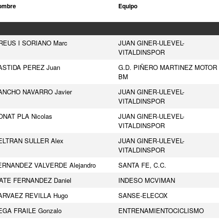
ombre
Equipo
REUS I SORIANO Marc
JUAN GINER-ULEVEL-
VITALDINSPOR
ASTIDA PEREZ Juan
G.D. PIÑERO MARTINEZ MOTOR
BM
ANCHO NAVARRO Javier
JUAN GINER-ULEVEL-
VITALDINSPOR
ONAT PLA Nicolas
JUAN GINER-ULEVEL-
VITALDINSPOR
ELTRAN SULLER Alex
JUAN GINER-ULEVEL-
VITALDINSPOR
ERNANDEZ VALVERDE Alejandro
SANTA FE, C.C.
ATE FERNANDEZ Daniel
INDESO MCVIMAN
ARVAEZ REVILLA Hugo
SANSE-ELECOX
EGA FRAILE Gonzalo
ENTRENAMIENTOCICLISMO