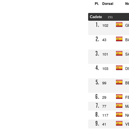
Pl.
Dorsal
N
Cadete
151
1.
102
G
2.
43
B
3.
101
S
4.
103
D
5.
99
B
6.
29
F
7.
77
M
8.
117
N
9.
41
V