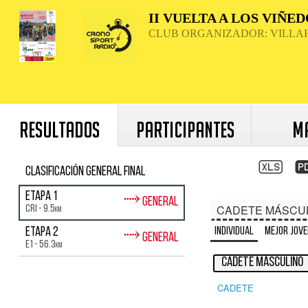
RESULTADOS
PARTICIPANTES
M
Clasificación general final
⤑
Etapa 1
General
CADETE MÁSCU
CRI - 9.5
km
Individual
Mejor jove
⤑
Etapa 2
General
E1 - 56.3
km
CADETE MÁSCULINO
CADETE